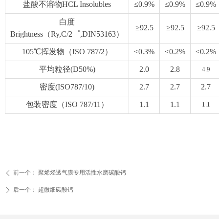
盐酸不溶物HCL Insolubles
≤0.9%
≤0.9%
≤0.9%
白度
≥92.5
≥92.5
≥92.5
Brightness（Ry,C/2゜,DIN53163）
105℃挥发物（ISO 787/2）
≤0.3%
≤0.2%
≤0.2%
平均粒径(D50%)
2.0
2.8
4.9
密度(ISO787/10)
2.7
2.7
2.7
包装密度（ISO 787/11）
1.1
1.1
1.1
前一个：
聚烯烃透气膜专用活性水磨碳酸钙
ꄴ
后一个：
超微细碳酸钙
ꄲ